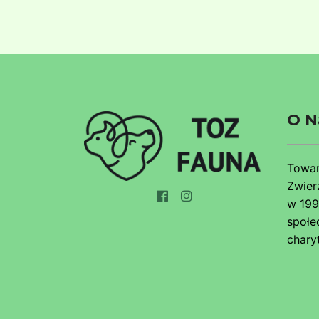
O N
Towar
Zwier
w 199
społe
chary