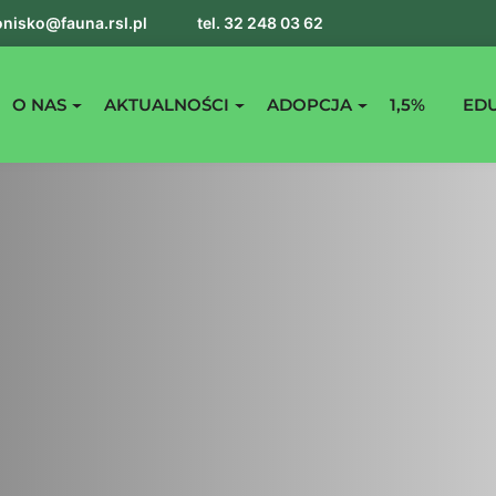
nisko@fauna.rsl.pl
tel. 32 248 03 62
O NAS
AKTUALNOŚCI
ADOPCJA
1,5%
ED