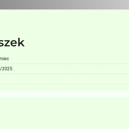
szek
miec
/2025 .