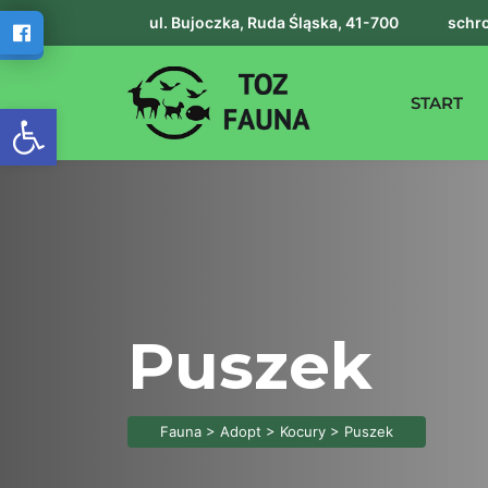
ul. Bujoczka, Ruda Śląska, 41-700
schro
START
Otwórz pasek narzędzi
Puszek
Fauna
>
Adopt
>
Kocury
>
Puszek