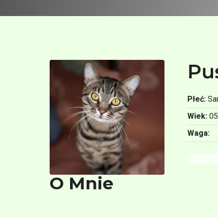
Pu
Płeć:
Sa
Wiek:
05
Waga:
O Mnie