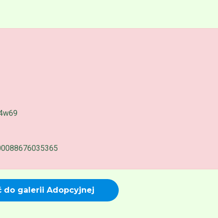
o4w69
=100088676035365
 do galerii Adopcyjnej