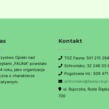
as
Kontakt
zystwo Opieki nad
TOZ Fauna: 501 215 28
zętami „FAUNA” powstało
Schronisko: 32 248 03 
4 roku, jako organizacja
Pogotowie Int.: 509 471
czna o charakterze
schronisko@fauna.rsl.pl
tatywnym.
ul. Bujoczka, Ruda Śląska
700