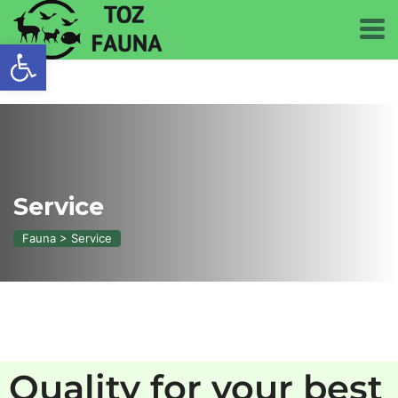
Otwórz pasek narzędzi
Service
Fauna
>
Service
Quality for your best