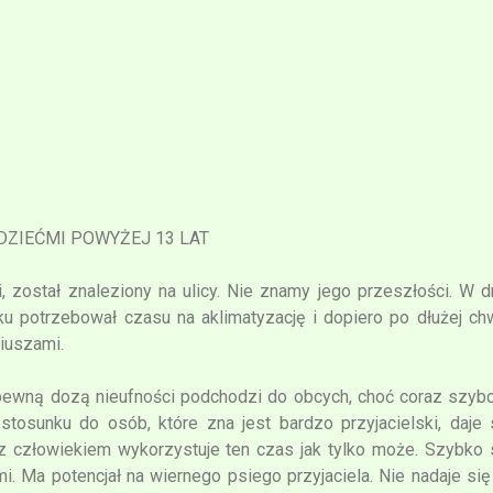
DZIEĆMI POWYŻEJ 13 LAT
i, został znaleziony na ulicy. Nie znamy jego przeszłości. W d
ku potrzebował czasu na aklimatyzację i dopiero po dłużej chw
riuszami.
pewną dozą nieufności podchodzi do obcych, choć coraz szybc
osunku do osób, które zna jest bardzo przyjacielski, daje 
 z człowiekiem wykorzystuje ten czas jak tylko może. Szybko 
źmi. Ma potencjał na wiernego psiego przyjaciela. Nie nadaje się