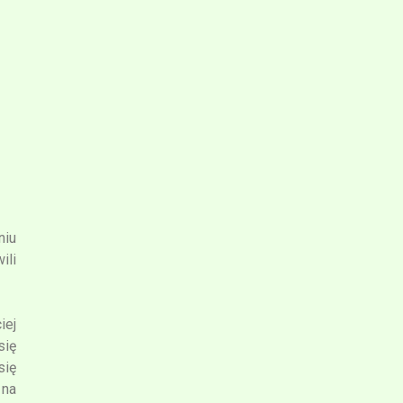
niu
ili
iej
się
się
 na