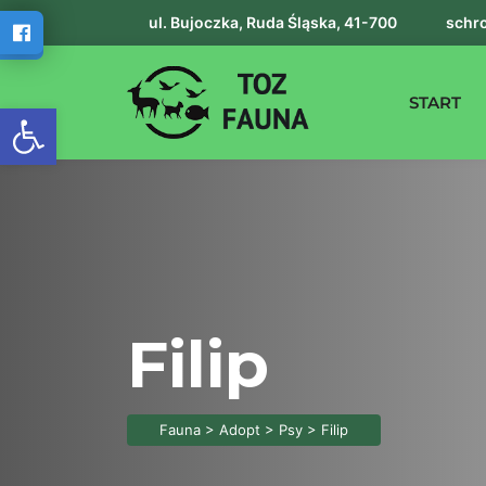
ul. Bujoczka, Ruda Śląska, 41-700
schro
START
Otwórz pasek narzędzi
Filip
Fauna
>
Adopt
>
Psy
>
Filip