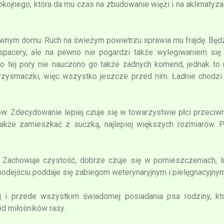
kojnego, która da mu czas na zbudowanie więzi i na aklimatyza
ywnym domu. Ruch na świeżym powietrzu sprawia mu frajdę. Będ
spacery, ale na pewno nie pogardzi także wylegiwaniem się
o tej pory nie nauczono go także żadnych komend, jednak to 
przysmaczki, więc wszystko jeszcze przed nim. Ładnie chodzi
ów. Zdecydowanie lepiej czuje się w towarzystwie płci przeciwn
że zamieszkać z suczką, najlepiej większych rozmiarów. 
 Zachowuje czystość, dobrze czuje się w pomieszczeniach, l
odejściu poddaje się zabiegom weterynaryjnym i pielęgnacyjnym
ej i przede wszystkim świadomej posiadania psa rodziny, kt
d miłośników rasy.