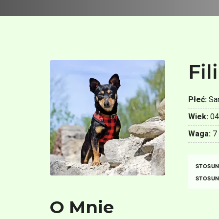
Fil
Płeć:
Sa
Wiek:
04
Waga:
7 
STOSUN
STOSUN
O Mnie