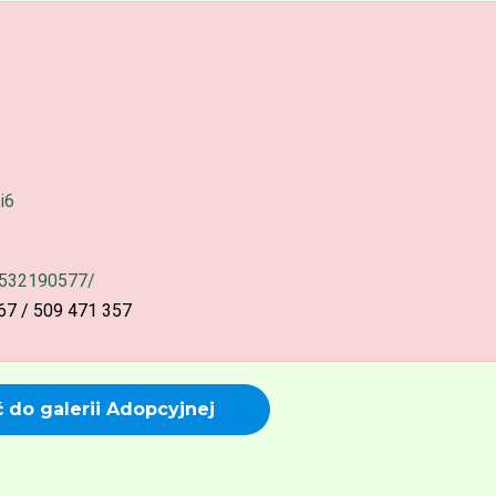
i6
0532190577/
67 / 509 471 357
 do galerii Adopcyjnej