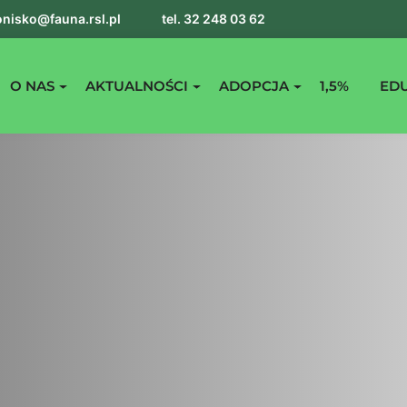
nisko@fauna.rsl.pl
tel. 32 248 03 62
O NAS
AKTUALNOŚCI
ADOPCJA
1,5%
ED