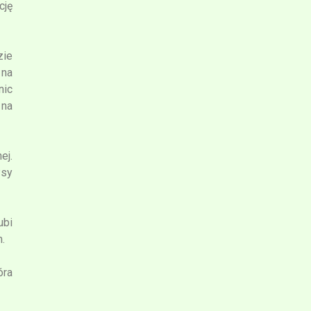
cję
zie
 na
nic
 na
ej.
Psy
ubi
.
óra