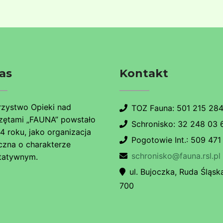
as
Kontakt
zystwo Opieki nad
TOZ Fauna: 501 215 28
zętami „FAUNA” powstało
Schronisko: 32 248 03 
4 roku, jako organizacja
Pogotowie Int.: 509 471
czna o charakterze
schronisko@fauna.rsl.pl
tatywnym.
ul. Bujoczka, Ruda Śląska
700