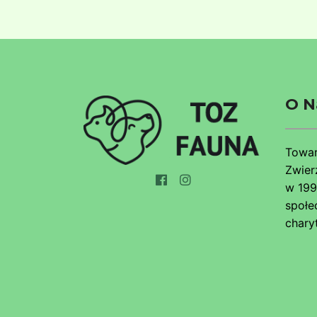
O N
Towar
Zwier
w 199
społe
chary